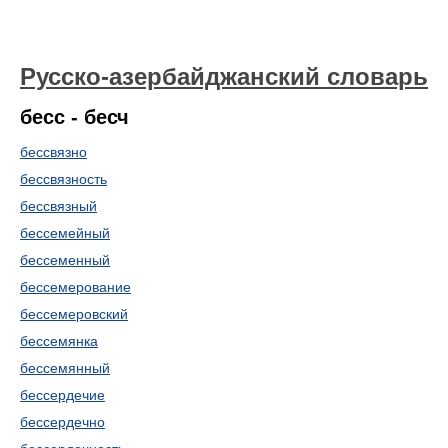
Русско-азербайджанский словарь
бесс - бесч
бессвязно
бессвязность
бессвязный
бессемейный
бессеменный
бессемерование
бессемеровский
бессемянка
бессемянный
бессердечие
бессердечно