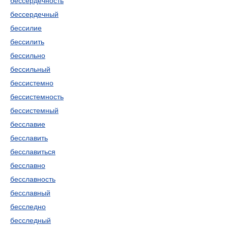
бессердечность
бессердечный
бессилие
бессилить
бессильно
бессильный
бессистемно
бессистемность
бессистемный
бесславие
бесславить
бесславиться
бесславно
бесславность
бесславный
бесследно
бесследный